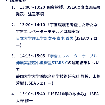
講演発表
13:00～13:20 開会挨拶、JSEA理事改選結果
発表、注意事項
13:20～14:10 「宇宙環境を考慮した新たな
宇宙エレベーターモデルと基礎実験」
日本大学理工学部次長 青木 義男
(JSEAフェロ
ー)
14:15～15:05 「
宇宙エレベータ―ケーブル
伸展実証超小型衛星STARS-C
の運用結果につい
て」
静岡大学大学院総合科学技術研究科 教授、山極
芳樹 (JSEAフェロー)
15:10～15:40 「JSEA10年のあゆみ」 JSEA
大野 修一