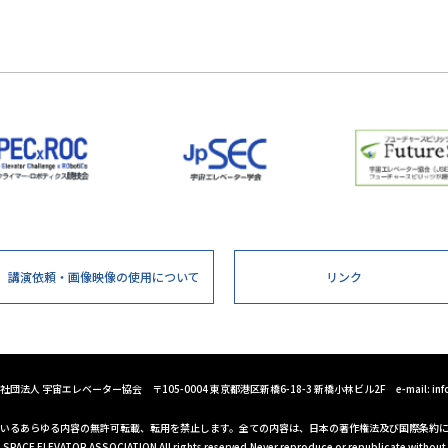
講演依頼・画像映像の
使用について
リンク
一般社団法人 宇宙エレベーター協会
〒105-0004 東京都港区新橋6-18-3 新橋小林ビル2F
e-mail:
inf
いるあらゆる内容の
無許可転載、転用を禁止します。
全ての内容は、日本の著作権法及び国際条約
 SPACE ELEVATOR ASSOCIATION All rights reserved.
Never reproduce or republicate without 