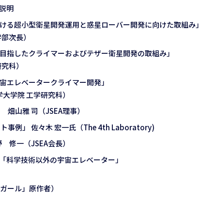
項説明
学における超小型衛星開発運用と惑星ローバー開発に向けた取組み」
学部次長）
実現を目指したクライマーおよびテザー衛星開発の取組み」
研究科）
ける宇宙エレベータークライマー開発」
学大学院 工学研究科）
て」 畑山雅 司（JSEA理事）
ト事例」 佐々木 宏一氏（The 4th Laboratory)
大野 修一（JSEA会長）
ション「科学技術以外の宇宙エレベーター」
ーガール」原作者）