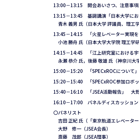
13:00－13:15 開会あいさつ、注意事
13:15－13:45 基調講演「日本大
青木 義男 氏（日本大学 評議員、理工
13:45－14:15 「火星レベーター
小池 勝舟 氏（日本大学大学院 理工学
14:15－14:45 「江上研究室にお
永瀬 恭介 氏，後藤 敬雄 氏（神奈川大
15:00－15:20 「SPECxROCについ
15:20－15:40 「SPECxROC参加ロボッ
15:40－16:10 「JSEA活動報告」 
16:10－17:00 パネルディスカッ
〇パネリスト
吉田 正紀 氏（「東京軌道エレベータ
大野 修一（JSEA会長）
斎藤 茂郎（JSEA理事）