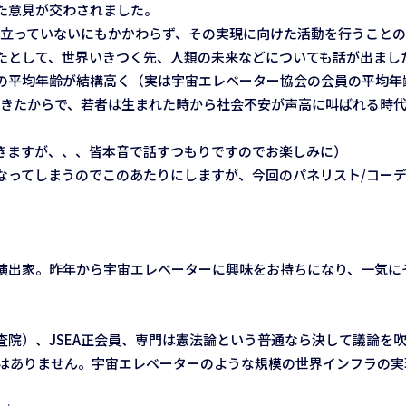
た意見が交わされました。
に立っていないにもかかわらず、その実現に向けた活動を行うこと
たとして、世界いきつく先、人類の未来などについても話が出まし
の平均年齢が結構高く（実は宇宙エレベーター協会の会員の平均年
てきたからで、若者は生まれた時から社会不安が声高に叫ばれる時
きますが、、、皆本音で話すつもりですのでお楽しみに）
なってしまうのでこのあたりにしますが、今回のパネリスト/コー
出家。昨年から宇宙エレベーターに興味をお持ちになり、一気に
査院）、JSEA正会員、専門は憲法論という普通なら決して議論を
ではありません。宇宙エレベーターのような規模の世界インフラの