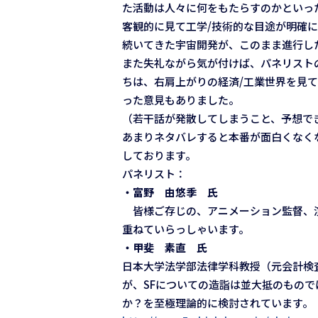
た活動は人々に何をもたらすのかといっ
客観的に見て工学/技術的な目途が明確
続いてきた宇宙開発が、このまま進行し
また失礼ながら気が付けば、パネリスト
ちは、右肩上がりの経済/工業世界を見
った意見もありました。
（若干話が発散してしまうこと、予想で
あまりネタバレすると本番が面白くなく
しております。
パネリスト：
・富野 由悠季 氏
皆様ご存じの、アニメーション監督、演
重ねていらっしゃいます。
・甲斐 素直 氏
日本大学法学部法律学科教授（元会計検
が、SFについての造詣は並大抵のもの
か？を至極理論的に検討されています。