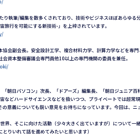
o/
たり執筆/編集を数多くされており、技術やビジネスほぼあらゆる分
宇宙旅行を可能にする新技術-」を上梓されています。
y/
本協会副会長。安全設計工学、複合材料力学、計算力学などを専門
社会資本整備審議会専門員他10以上の専門機関の委員を兼任。
oki/
、「朝日パソコン」次長、「ドアーズ」編集長、「朝日ジュニア百
宇宙などハードサイエンスなどを扱いつつ、プライベートでは超常
その意義についても鋭い意見をお持ちになっています。今回は、ニ
明日の世界、そこに向けた活動（少々大きく出ていますが）について
にとりいれて話を進めてみたいと思います）