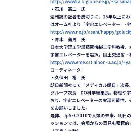
http://www5a.biglobe.ne.jp/~kaisuna
・石川 憲二 氏
週刊誌の記者を皮切りに、25年以上にわ
はオーム社より「宇宙エレベーター -
http://www.ne.jp/asahi/happy/goluck
・青木 義男 氏
日本大学理工学部精密機械工学科教授、
宇宙エレベーターを選択。国土交通省・
http://www.eme.cst.nihon-u.ac.jp/~ya
コーディネータ：
・久保田 裕 氏
朝日新聞社にて「メディカル朝日」次長
グループ次長 DO科学編集長。物理や
おり、宇宙エレベーターの実現可能性、
をお願いしました。
是非、JpSEC2010で人類の未来、
ッションでは、会場からの意見も積極的
（文責：大野）