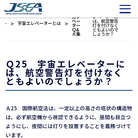
/* 20211016: Need to repair */
宇宙
Ｑ25 宇宙エ
エレ
レベーターに
ベー
は、航空警告
宇宙エレベーターとは
ター
灯を付けなく
Ｑ&
ともよいので
Ａ集
しょうか？
Ｑ25 宇宙エレベーターに
は、航空警告灯を付けなく
ともよいのでしょうか？
Ａ25 国際航空法は、一定以上の高さの塔状の構造物
は、必ず航空機から視認できるように、昼間も目立つ
ようにし、夜間には灯りを設置することを義務づけて
います。