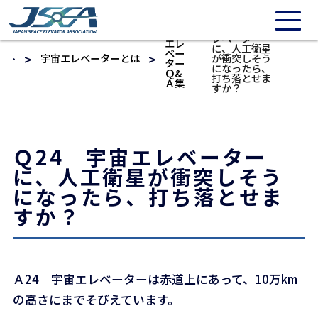
/* 20211016: Need to repair */
Ｑ24 宇宙エ
宇宙
レベーター
エレ
に、人工衛星
ベー
宇宙エレベーターとは
が衝突しそう
ター
になったら、
Ｑ&
打ち落とせま
Ａ集
すか？
Ｑ24 宇宙エレベーター
に、人工衛星が衝突しそう
になったら、打ち落とせま
すか？
Ａ24 宇宙エレベーターは赤道上にあって、10万km
の高さにまでそびえています。