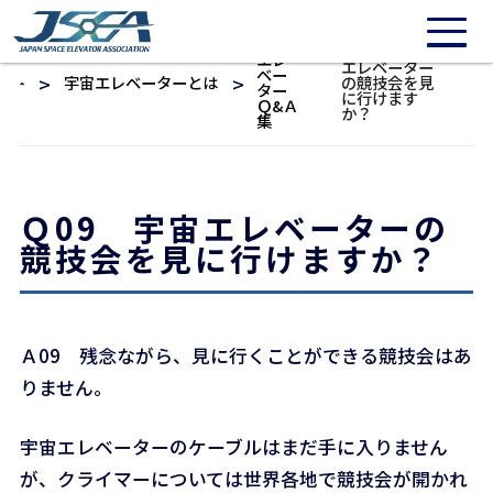
/* 20211016: Need to repair */
宇宙
Ｑ09 宇宙
エレ
エレベーター
ベー
宇宙エレベーターとは
の競技会を見
ター
に行けます
Ｑ&Ａ
か？
集
Ｑ09 宇宙エレベーターの
競技会を見に行けますか？
Ａ09 残念ながら、見に行くことができる競技会はあ
りません。
宇宙エレベーターのケーブルはまだ手に入りません
が、クライマーについては世界各地で競技会が開かれ