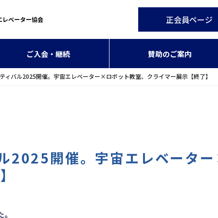
正会員ページ
エレベーター協会
ご入会・継続
賛助のご案内
スティバル2025開催。宇宙エレベーター×ロボット教室、クライマー展示【終了】
バル2025開催。宇宙エレベータ
了】
た。