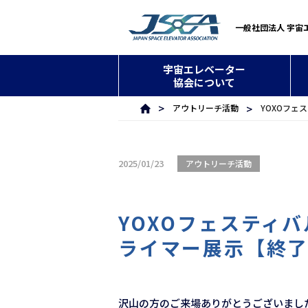
一般社団法人 宇宙
宇宙エレベーター
協会について
アウトリーチ活動
YOXOフェ
2025/01/23
アウトリーチ活動
YOXOフェスティ
ライマー展示【終
沢山の方のご来場ありがとうございまし