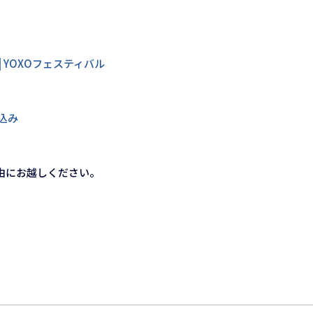
VAL | YOXOフェスティバル
込み
由にお越しください。