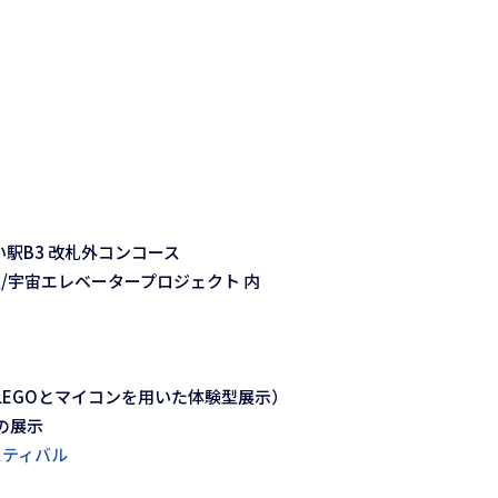
い駅B3 改札外コンコース
究室/宇宙エレベータープロジェクト 内
LEGOとマイコンを用いた体験型展示）
の展示
フェスティバル