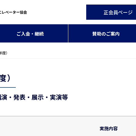
正会員ページ
エレベーター協会
ご入会・継続
賛助のご案内
年度）
年度）
の講演・発表・展示・実演等
実施内容