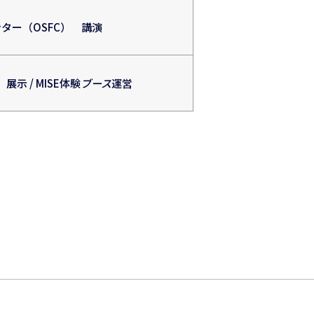
ター（OSFC） 講演
示 / MISE体験
ブース
運営