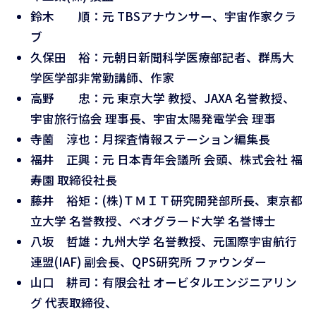
鈴木 順：元 TBSアナウンサー、宇宙作家クラ
ブ
久保田 裕：元朝日新聞科学医療部記者、群馬大
学医学部非常勤講師、作家
高野 忠：元 東京大学 教授、JAXA 名誉教授、
宇宙旅行協会 理事長、宇宙太陽発電学会 理事
寺薗 淳也：月探査情報ステーション編集長
福井 正興：元 日本青年会議所 会頭、株式会社 福
寿園 取締役社長
藤井 裕矩：(株)ＴＭＩＴ研究開発部所長、東京都
立大学 名誉教授、ベオグラード大学 名誉博士
八坂 哲雄：九州大学 名誉教授、元国際宇宙航行
連盟(IAF) 副会長、QPS研究所 ファウンダー
山口 耕司：有限会社 オービタルエンジニアリン
グ 代表取締役、