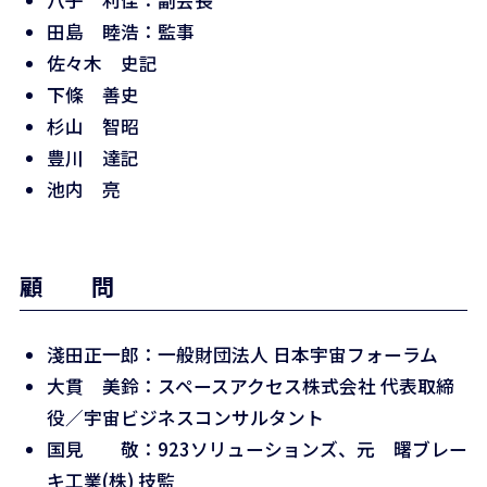
八子 利佳：副会長
田島 睦浩：監事
佐々木 史記
下條 善史
杉山 智昭
豊川 達記
池内 亮
顧 問
淺田正一郎：一般財団法人 日本宇宙フォーラム
大貫 美鈴：スペースアクセス株式会社 代表取締
役／宇宙ビジネスコンサルタント
国見 敬：923ソリューションズ、元 曙ブレー
キ工業(株) 技監