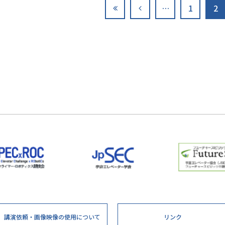
…
1
2
講演依頼・画像映像の
使用について
リンク