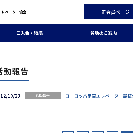
正会員ページ
エレベーター協会
ご入会・継続
賛助のご案内
活動報告
012/10/29
ヨーロッパ宇宙エレベーター競技
活動報告