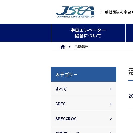
一般社団法人 宇宙
宇宙エレベーター
協会について
活動報告
カテゴリー
すべて
2
SPEC
SPECXROC